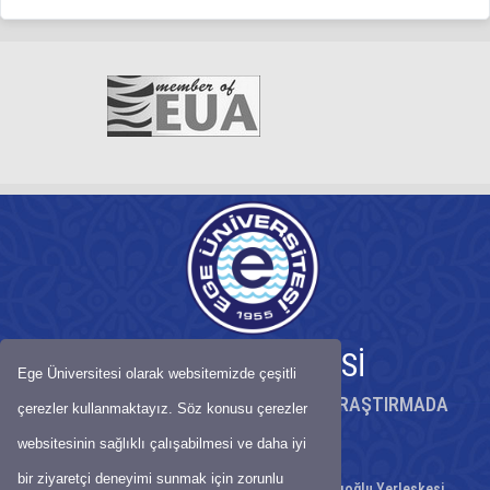
EGE ÜNİVERSİTESİ
Ege Üniversitesi olarak websitemizde çeşitli
KÖKLÜ BİRİKİMİYLE BİLİMDE ÖNCÜ, ARAŞTIRMADA
çerezler kullanmaktayız. Söz konusu çerezler
GÜÇLÜ ÜNİVERSİTE
websitesinin sağlıklı çalışabilmesi ve daha iyi
bir ziyaretçi deneyimi sunmak için zorunlu
Ege Üniversitesi Karşıyaka Suat-Cemile Balcıoğlu Yerleşkesi,